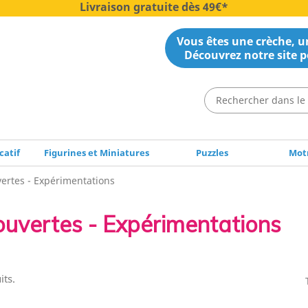
Livraison gratuite dès 49€*
Vous êtes une crèche, un
Découvrez notre site p
catif
Figurines et Miniatures
Puzzles
Motr
ertes - Expérimentations
uvertes - Expérimentations
its.