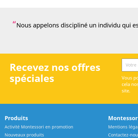
Nous appelons discipliné un individu qui es
Recevez nos offres
spéciales
Vous po
cela no
site.
Produits
Montessori
Activité Montessori en promotion
Mentions léga
Nouveaux produits
Contactez-nou