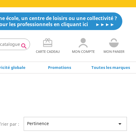
e école, un centre de loisirs ou une collectivité ?
our les professionnels en cliquant ici

CARTE CADEAU
MON COMPTE
MON PANIER
icité globale
Promotions
Toutes les marques

Pertinence
Trier par :