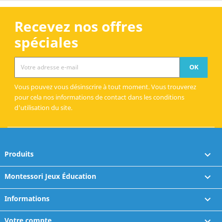
Recevez nos offres
spéciales
Vous pouvez vous désinscrire à tout moment. Vous trouverez
pour cela nos informations de contact dans les conditions
d'utilisation du site.
Produits

Montessori Jeux Éducation

Informations

Votre compte
