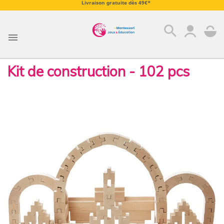
Livraison gratuite dès 49€*
search

Kit de construction - 102 pcs