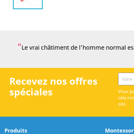
Le vrai châtiment de l'homme normal est 
Recevez nos offres
spéciales
Vous po
cela no
site.
Produits
Montessori