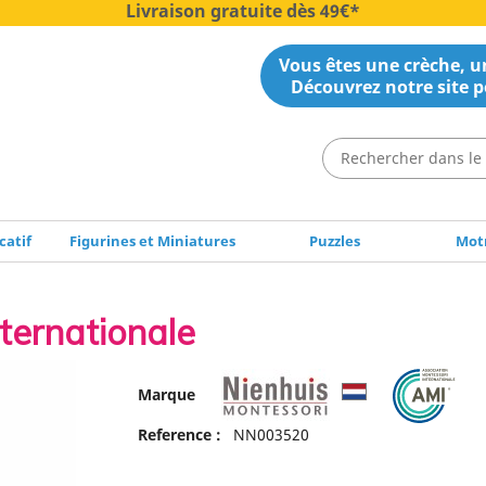
Livraison gratuite dès 49€*
Vous êtes une crèche, un
Découvrez notre site p
catif
Figurines et Miniatures
Puzzles
Motr
nternationale
Marque
Reference :
NN003520