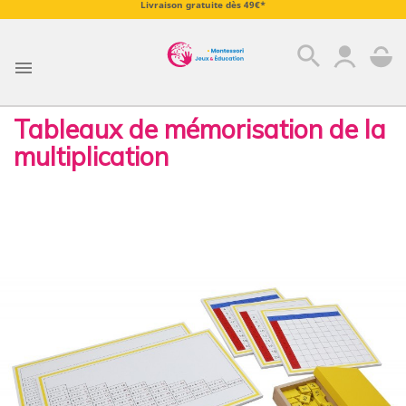
Livraison gratuite dès 49€*
search

Tableaux de mémorisation de la
multiplication