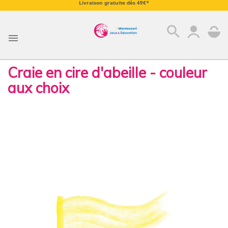
Livraison gratuite dès 49€*
search

Craie en cire d'abeille - couleur
aux choix