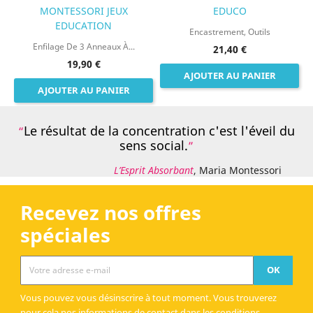
MONTESSORI JEUX
EDUCO
EDUCATION
Encastrement, Outils
Enfilage De 3 Anneaux À...
21,40 €
19,90 €
AJOUTER AU PANIER
AJOUTER AU PANIER
Le résultat de la concentration c'est l'éveil du
sens social.
L’Esprit Absorbant
, Maria Montessori
Recevez nos offres
spéciales
Vous pouvez vous désinscrire à tout moment. Vous trouverez
pour cela nos informations de contact dans les conditions