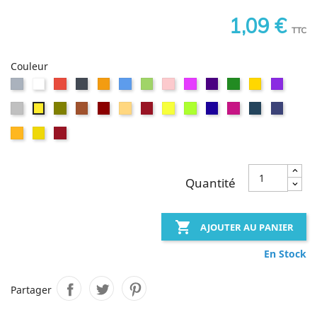
1,09 €
TTC
Couleur
Gris
Blanc
Rouge
Noir
Orange
Bleu
Vert
Rose
Magenta
Indigo
Vert
Or
BleuViol
feuille
Argent
Vert
Terre
Rouge
Jaune
rouge
Jaune
Jaune
Outremer
Rouge
Bleu
Bleu
Jaune
olive
d'ambre
vénitien
Ocre
Carmin
citron
vert
Violet
Prusse
cobalt
moyen
Jaune
Jaune
Vermillon
Brun
d'or
Quantité

AJOUTER AU PANIER
En Stock
Partager