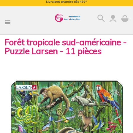
Livraison gratuite dès 49€*
search

Forêt tropicale sud-américaine -
Puzzle Larsen - 11 pièces