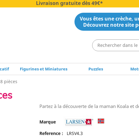
Livraison gratuite dès 49€*
Vous êtes une crèche, un
Découvrez notre site p
catif
Figurines et Miniatures
Puzzles
Motr
 8 pièces
ces
Partez à la découverte de la maman Koala et de 
Marque
Reference :
LRSV4.3