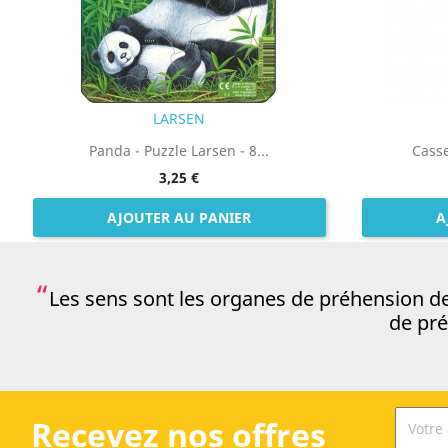
LARSEN
Panda - Puzzle Larsen - 8...
Casse
3,25 €
AJOUTER AU PANIER
A
Les sens sont les organes de préhension d
de pré
Recevez nos offres