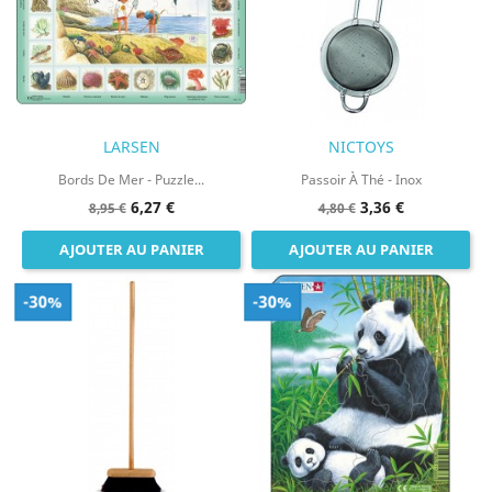
LARSEN
NICTOYS
Bords De Mer - Puzzle...
Passoir À Thé - Inox
6,27 €
3,36 €
8,95 €
4,80 €
AJOUTER AU PANIER
AJOUTER AU PANIER
-30%
-30%