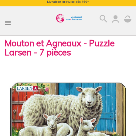
Livraison gratuite dès 49€*
search

Mouton et Agneaux - Puzzle
Larsen - 7 pièces