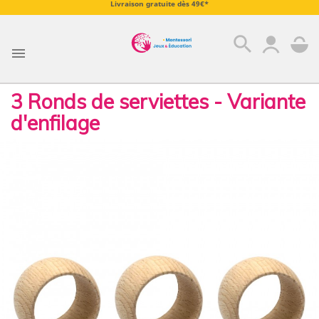
Livraison gratuite dès 49€*
search

3 Ronds de serviettes - Variante
d'enfilage