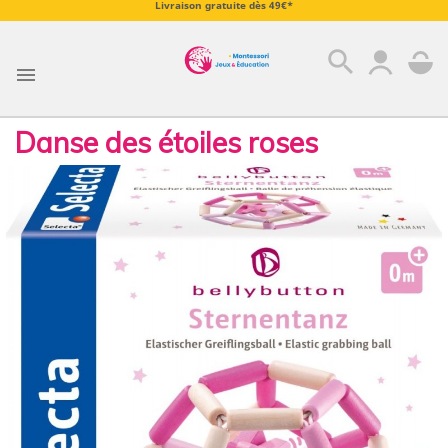
Livraison gratuite dès 49€*
search

Danse des étoiles roses