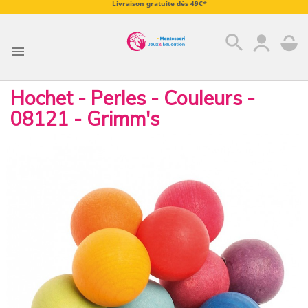
Livraison gratuite dès 49€*
search

Hochet - Perles - Couleurs -
08121 - Grimm's