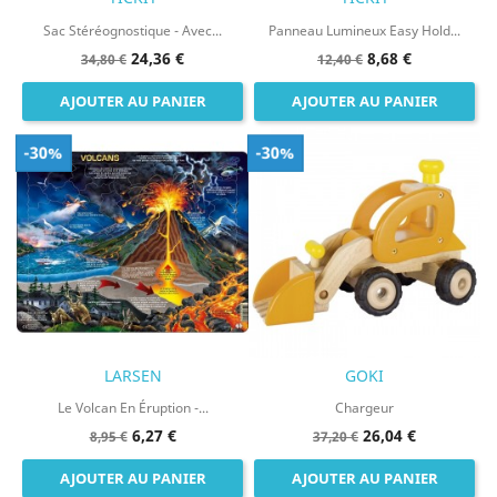
Sac Stéréognostique - Avec...
Panneau Lumineux Easy Hold...
24,36 €
8,68 €
34,80 €
12,40 €
AJOUTER AU PANIER
AJOUTER AU PANIER
-30%
-30%
LARSEN
GOKI
Le Volcan En Éruption -...
Chargeur
6,27 €
26,04 €
8,95 €
37,20 €
AJOUTER AU PANIER
AJOUTER AU PANIER