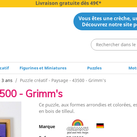
Livraison gratuite dès 49€*
Vous êtes une crèche, un
Découvrez notre site p
catif
Figurines et Miniatures
Puzzles
Motr
e 3 ans
Puzzle créatif - Paysage - 43500 - Grimm's
3500 - Grimm's
Ce puzzle, aux formes arrondies et colorées, es
en bois de tilleul.
Marque