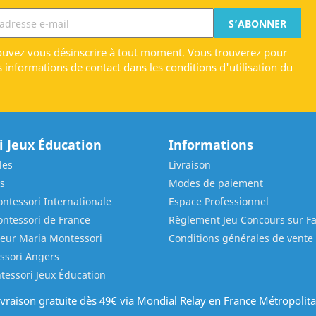
uvez vous désinscrire à tout moment. Vous trouverez pour
s informations de contact dans les conditions d'utilisation du
 Jeux Éducation
Informations
les
Livraison
s
Modes de paiement
ntessori Internationale
Espace Professionnel
ontessori de France
Règlement Jeu Concours sur F
ieur Maria Montessori
Conditions générales de vente
ssori Angers
tessori Jeux Éducation
ivraison gratuite dès 49€ via Mondial Relay en France Métropolita