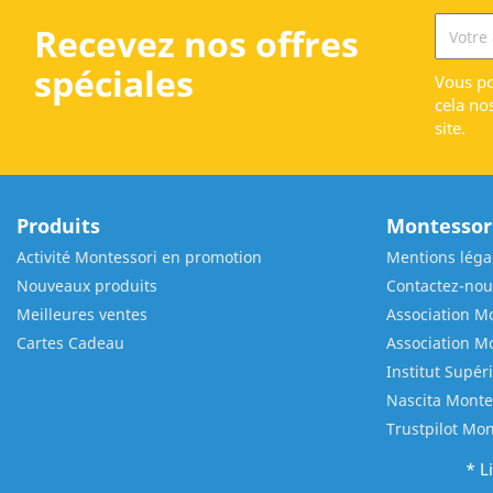
Recevez nos offres
spéciales
Vous po
cela no
site.
Produits
Montessori
Activité Montessori en promotion
Mentions léga
Nouveaux produits
Contactez-nou
Meilleures ventes
Association Mo
Cartes Cadeau
Association M
Institut Supér
Nascita Monte
Trustpilot Mon
* L