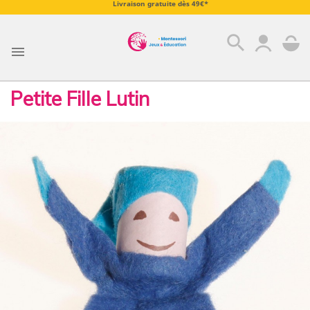
Livraison gratuite dès 49€*
search

Petite Fille Lutin