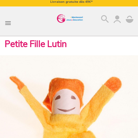
Livraison gratuite dès 49€*
search

Petite Fille Lutin