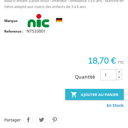
Balai d'enfant à poils doux - Intérieur - Ambiance 3 à 6 ans - Manche en
hêtre adapté aux mains des enfants de 3 à 6 ans
Marque
NT533001
Reference :
18,70 €
TTC
Quantité

AJOUTER AU PANIER
En Stock
Partager