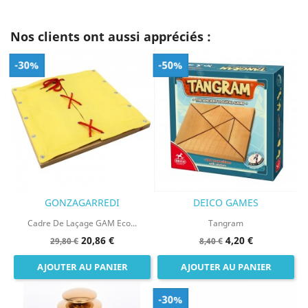
Nos clients ont aussi appréciés :
-30%
-50%
GONZAGARREDI
DEICO GAMES
Cadre De Laçage GAM Eco...
Tangram
20,86 €
4,20 €
29,80 €
8,40 €
AJOUTER AU PANIER
AJOUTER AU PANIER
-30%