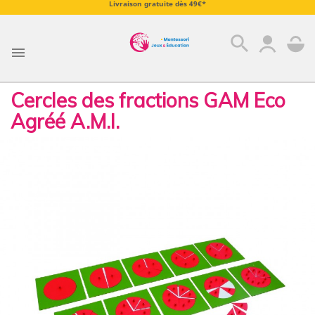
Livraison gratuite dès 49€*
search

Cercles des fractions GAM Eco
Agréé A.M.I.