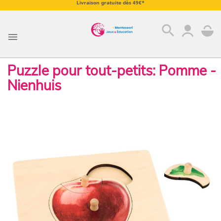
Livraison gratuite dès 49€*
search

Puzzle pour tout-petits: Pomme -
Nienhuis