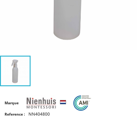
Marque
NN404800
Reference :