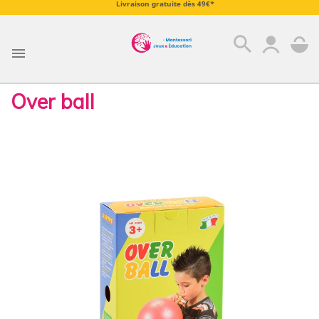
Livraison gratuite dès 49€*
search

Over ball