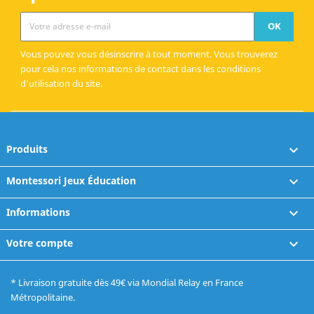
Vous pouvez vous désinscrire à tout moment. Vous trouverez
pour cela nos informations de contact dans les conditions
d'utilisation du site.
Produits

Montessori Jeux Éducation

Informations

Votre compte

* Livraison gratuite dès 49€ via Mondial Relay en France
Métropolitaine.