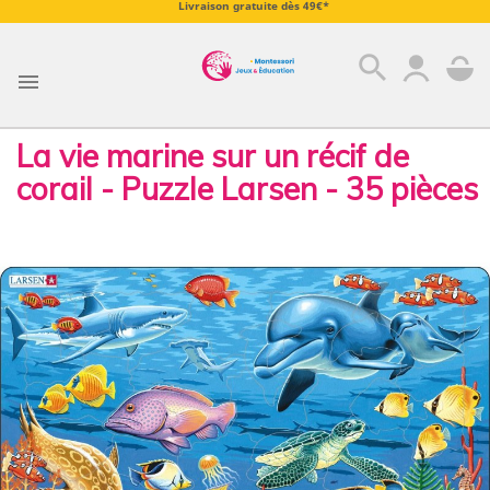
Livraison gratuite dès 49€*
search

La vie marine sur un récif de
corail - Puzzle Larsen - 35 pièces