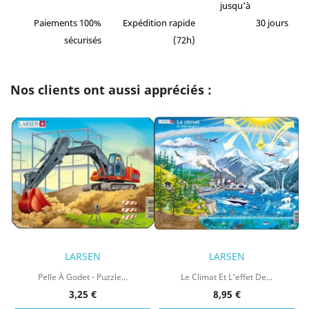
jusqu'à
Paiements 100%
Expédition rapide
30 jours
sécurisés
(72h)
Nos clients ont aussi appréciés :
LARSEN
LARSEN
Pelle À Godet - Puzzle...
Le Climat Et L'effet De...
3,25 €
8,95 €