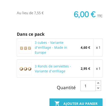
6,00 €
Au lieu de 7,55 €
TTC
Dans ce pack
3 cubes - Variante
d'enfilage - Made in
4,60 €
x 1
Europe
3 Ronds de serviettes -
2,95 €
x 1
Variante d'enfilage
Quantité

AJOUTER AU PANIER