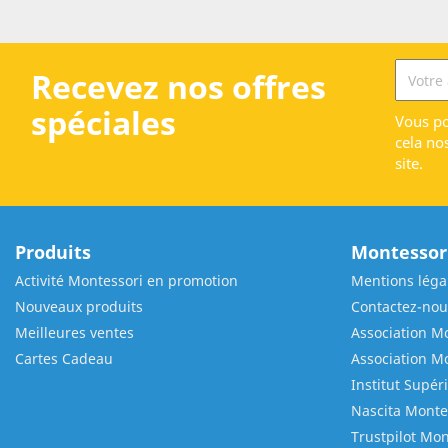
Recevez nos offres
spéciales
Vous po
cela no
site.
Produits
Montessori
Activité Montessori en promotion
Mentions léga
Nouveaux produits
Contactez-nou
Meilleures ventes
Association Mo
Cartes Cadeau
Association M
Institut Supér
Nascita Monte
Trustpilot Mon