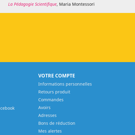
La Pédagogie Scientifique
, Maria Montessori
VOTRE COMPTE
Informations personnelles
Retours produit
Commandes
Avoirs
acebook
Adresses
Bons de réduction
Mes alertes