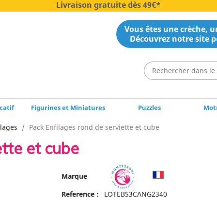
Livraison gratuite dès 49€*
Vous êtes une crèche, un
Découvrez notre site p
catif
Figurines et Miniatures
Puzzles
Motr
ilages
Pack Enfilages rond de serviette et cube
tte et cube
Marque
Reference :
LOTEBS3CANG2340