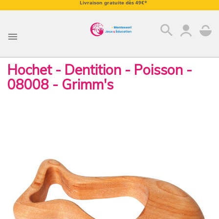
Livraison gratuite dès 49€*
search

Hochet - Dentition - Poisson -
08008 - Grimm's