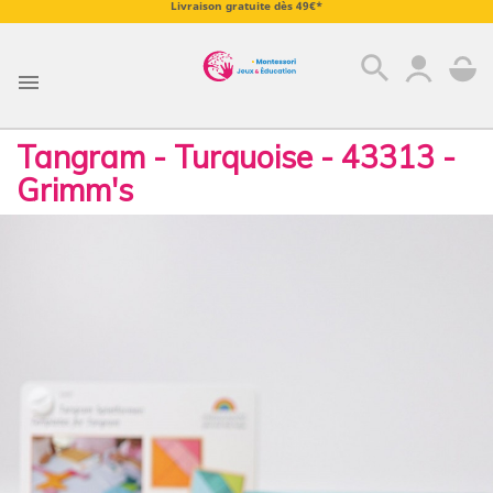
Livraison gratuite dès 49€*
search

Tangram - Turquoise - 43313 -
Grimm's