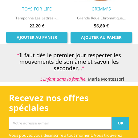
TOYS FOR LIFE
GRIMM'S
Tamponne Les Lettres -...
Grande Roue Chromatique...
22,20 €
56,80 €
AJOUTER AU PANIER
AJOUTER AU PANIER
Il faut dès le premier jour respecter les
mouvements de son âme et savoir les
seconder…
L’Enfant dans la famille
, Maria Montessori
Recevez nos offres
spéciales
Vous pouvez vous désinscrire à tout moment. Vous trouverez