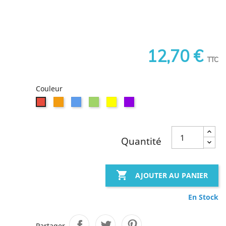
12,70 €
TTC
Couleur
Orange
Bleu
Vert
Jaune
Violet
Rouge
Quantité

AJOUTER AU PANIER
En Stock
Partager