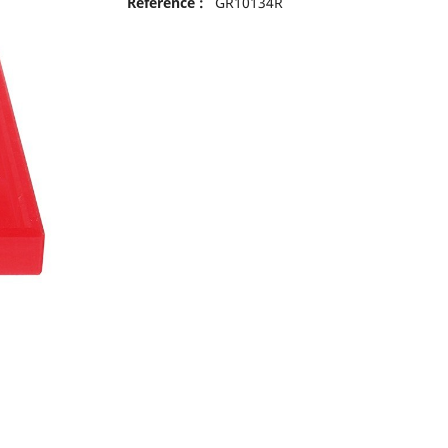
Reference :
GR10134R