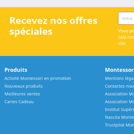
Recevez nos offres
spéciales
Vous po
cela no
site.
Produits
Montessori
Activité Montessori en promotion
Mentions léga
Nouveaux produits
Contactez-nou
Meilleures ventes
Association Mo
Cartes Cadeau
Association M
Institut Supér
Nascita Monte
Trustpilot Mon