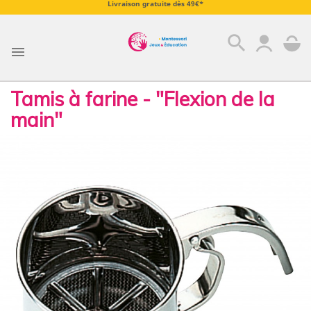
Livraison gratuite dès 49€*
search

Tamis à farine - "Flexion de la
main"