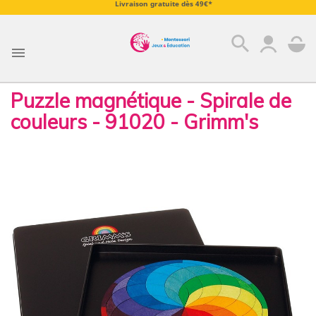
Livraison gratuite dès 49€*
search

Puzzle magnétique - Spirale de
couleurs - 91020 - Grimm's