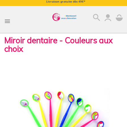
Livraison gratuite dès 49€*
search

Miroir dentaire - Couleurs aux
choix