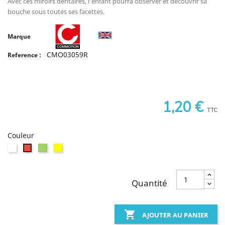
Avec ces miroirs dentaires, l'enfant pourra observer et découvrir sa
bouche sous toutes ses facettes.
Marque
CMO03059R
Reference :
1,20 €
TTC
Couleur
Blanc
Vert
Jaune
Rouge
Quantité

AJOUTER AU PANIER