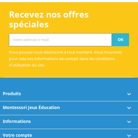
Recevez nos offres
spéciales
Vous pouvez vous désinscrire à tout moment. Vous trouverez
pour cela nos informations de contact dans les conditions
d'utilisation du site.
Produits

Montessori Jeux Éducation

Informations

Votre compte
