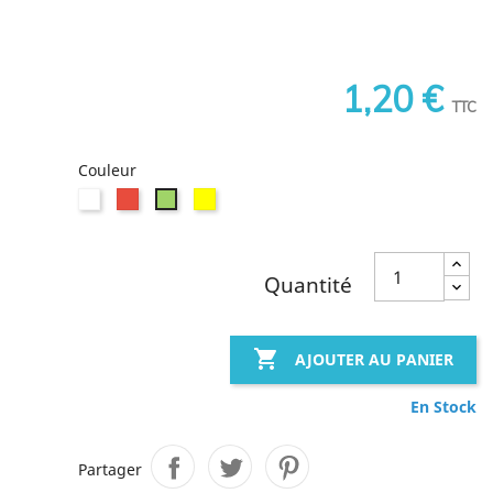
1,20 €
TTC
Couleur
Blanc
Rouge
Jaune
Vert
Quantité

AJOUTER AU PANIER
En Stock
Partager