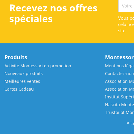
Recevez nos offres
spéciales
Vous po
cela no
site.
Produits
Montessori
Activité Montessori en promotion
Mentions léga
Nouveaux produits
Contactez-nou
Meilleures ventes
Association Mo
Cartes Cadeau
Association M
Institut Supér
Nascita Monte
Trustpilot Mon
* L