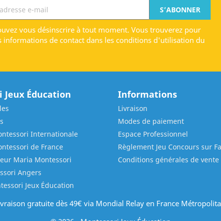
uvez vous désinscrire à tout moment. Vous trouverez pour
s informations de contact dans les conditions d'utilisation du
 Jeux Éducation
Informations
les
Livraison
s
Modes de paiement
ntessori Internationale
Espace Professionnel
ontessori de France
Règlement Jeu Concours sur F
ieur Maria Montessori
Conditions générales de vente
ssori Angers
tessori Jeux Éducation
ivraison gratuite dès 49€ via Mondial Relay en France Métropolita