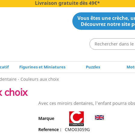
Livraison gratuite dès 49€*
Vous êtes une crèche, un
Découvrez notre site p
catif
Figurines et Miniatures
Puzzles
Motr
 dentaire - Couleurs aux choix
x choix
Avec ces miroirs dentaires, l'enfant pourra obs
Marque
Reference :
CMO03059G