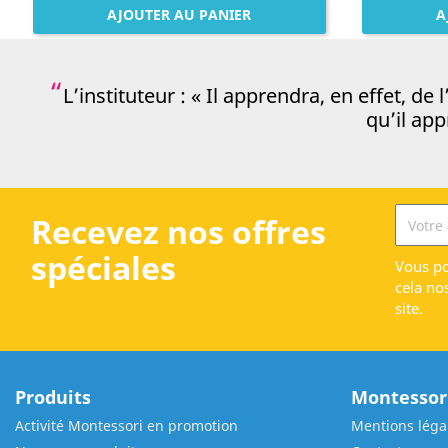
AJOUTER AU PANIER
A
L’instituteur : « Il apprendra, en effet, d
qu’il ap
Recevez nos offres
spéciales
Vous po
cela no
site.
Produits
Montessori
Activité Montessori en promotion
Mentions léga