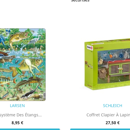
LARSEN
SCHLEICH
système Des Étangs...
Coffret Clapier À Lapins
8,95 €
27,50 €