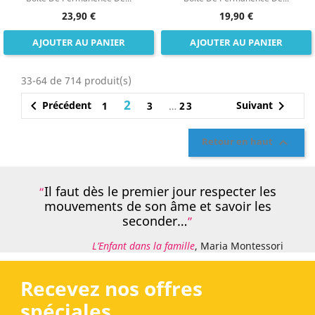
23,90 €
19,90 €
AJOUTER AU PANIER
AJOUTER AU PANIER
33-64 de 714 produit(s)
2


Précédent
Suivant
1
3
…
23

Retour en haut
Il faut dès le premier jour respecter les
mouvements de son âme et savoir les
seconder…
L’Enfant dans la famille
, Maria Montessori
Recevez nos offres
spéciales