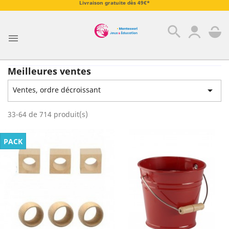
Livraison gratuite dès 49€*
search

Meilleures ventes

Ventes, ordre décroissant
33-64 de 714 produit(s)
PACK